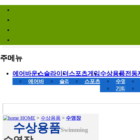
바로가기메뉴
Site Infomation Menu
주메뉴
에어바운스
슬라이더
스포츠게임
수상용품
전동
에어바운스
슬라이더
스포츠게임
수영장
기타 수상
HOME
>
수상용품
>
수영장
수상용품
Swimming