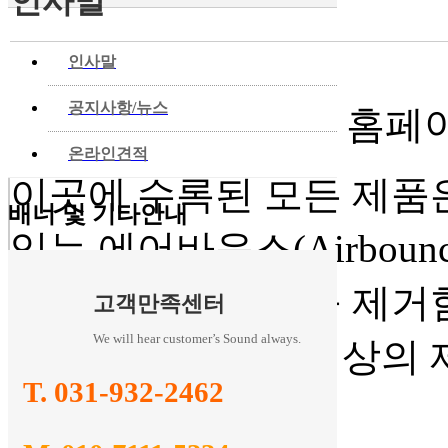
인사말
◀
인사말
◀
공지사항/뉴스
New Kids Bounce의
◀
온라인견적
이곳에 수록된 모든 제품
배너 및 기타안내
있는 에어바운스(Airbou
을 엄선하여 거품을 제거
고객만족센터
We will hear customer’s Sound always.
거움을 원칙으로 최상의 
T. 031-932-2462
고 있습니다.