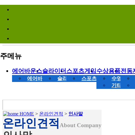
바로가기메뉴
Site Infomation Menu
주메뉴
에어바운스
슬라이더
스포츠게임
수상용품
전동
에어바운스
슬라이더
스포츠게임
수영장
기타 수상
HOME
>
온라인견적
>
인사말
온라인견적
About Company