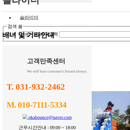
◀
슬라이더
검색 폼
배너 및 기타안내
검색
검색어입력
미니언슬라이드
무지개 슬라이드
고객만족센터
대형호야슬라이드
대형죠스 슬라이드와 수영장
We will hear customer’s Sound always.
대형몽이슬라이드
T. 031-932-2462
M. 010-7111-5334
nkabounce@naver.com
근무시간안내 : 09:00 ~ 18:00