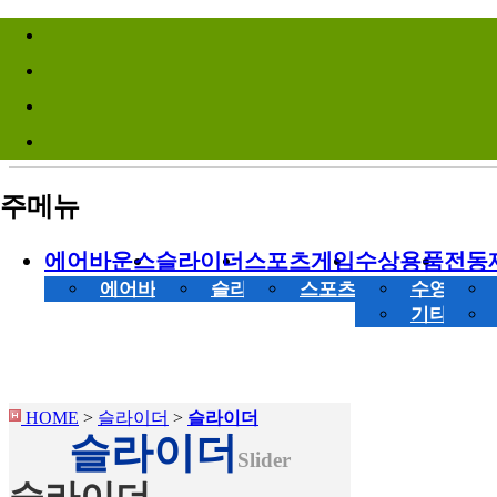
바로가기메뉴
Site Infomation Menu
주메뉴
에어바운스
슬라이더
스포츠게임
수상용품
전동
에어바운스
슬라이더
스포츠게임
수영장
기타 수상
HOME
>
슬라이더
>
슬라이더
슬라이더
Slider
슬라이더