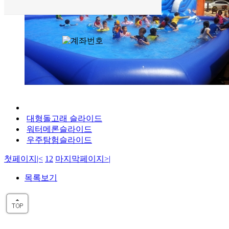
대형돌고래 슬라이드
워터메론슬라이드
우주탐험슬라이드
첫페이지
|<
1
2
마지막페이지
>|
목록보기