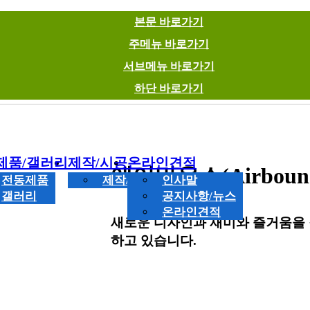
본문 바로가기
주메뉴 바로가기
서브메뉴 바로가기
하단 바로가기
제품/갤러리
제작/시공
온라인견적
에어바운스(Airboun
전동제품
제작/시공
인사말
용품
갤러리
공지사항/뉴스
온라인견적
새로운 디자인과 재미와 즐거움을
하고 있습니다.